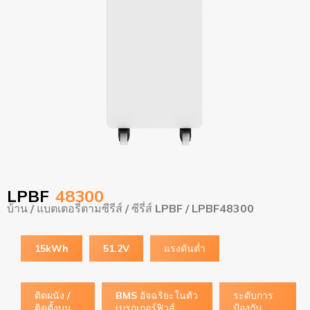
LPBF
48300
บ้าน
/
แบตเตอรี่ตามซีรีส์
/
ซีรี่ส์ LPBF
/ LPBF48300
15kWh
51.2V
แรงดันต่ำ
ติดผนัง /
BMS อัจฉริยะในตัว
ระดับการ
ติดตั้งบน
เบรกเกอร์ฟิวส์
ป้องกัน