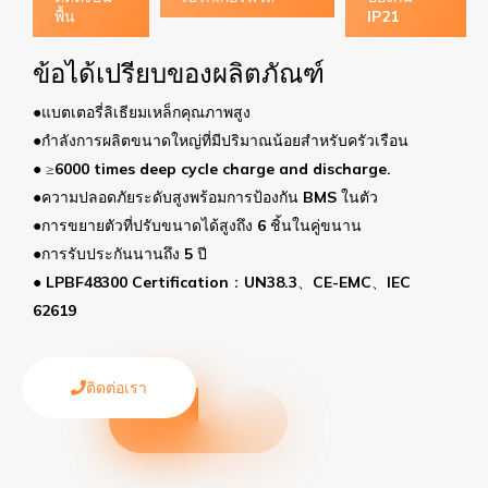
พื้น
IP21
ด้เปรียบของผลิตภัณฑ์
การแ
ี่ลิเธียมเหล็กคุณภาพสูง
ระบบแบต
ารผลิตขนาดใหญ่ที่มีปริมาณน้อยสำหรับครัวเรือน
สำหรับคร
 times deep cycle charge and discharge.
และปกป้
อดภัยระดับสูงพร้อมการป้องกัน BMS ในตัว
ตัวที่ปรับขนาดได้สูงถึง 6 ชิ้นในคู่ขนาน
ประกันนานถึง 5 ปี
48300 Certification：UN38.3、CE-EMC、IEC
ติดต่อเรา