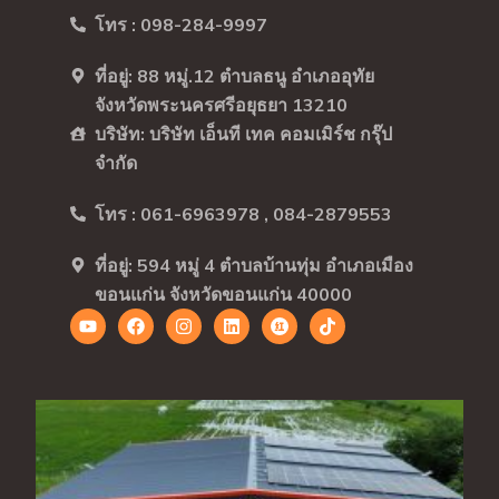
โทร : 098-284-9997
ที่อยู่: 88 หมู่.12 ตำบลธนู อำเภออุทัย
จังหวัดพระนครศรีอยุธยา 13210
บริษัท: บริษัท เอ็นที เทค คอมเมิร์ช กรุ๊ป
จำกัด
โทร : 061-6963978 , 084-2879553
ที่อยู่: 594 หมู่ 4 ตำบลบ้านทุ่ม อำเภอเมือง
ขอนแก่น จังหวัดขอนแก่น 40000
Y
F
I
L
R
T
o
a
n
i
e
i
u
c
s
n
d
k
t
e
t
k
n
t
u
b
a
e
o
o
b
o
g
d
t
k
e
o
r
i
e
k
a
n
w
m
h
i
t