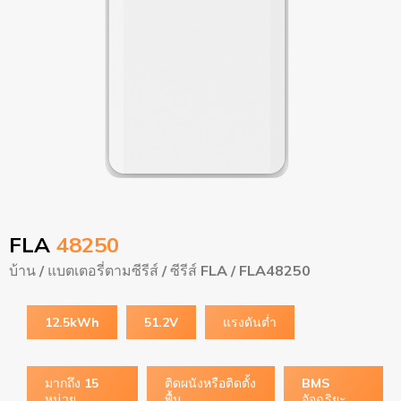
FLA
48250
บ้าน
/
แบตเตอรี่ตามซีรีส์
/
ซีรีส์ FLA
/ FLA48250
12.5kWh
51.2V
แรงดันต่ำ
มากถึง 15
ติดผนังหรือติดตั้ง
BMS
หน่วย
พื้น
อัจฉริยะ