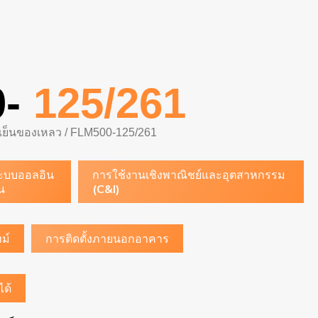
-
125/261
ย์เย็นของเหลว
/ FLM500-125/261
ะบบออลอิน
การใช้งานเชิงพาณิชย์และอุตสาหกรรม
ัน
(C&I)
ม์
การติดตั้งภายนอกอาคาร
ได้