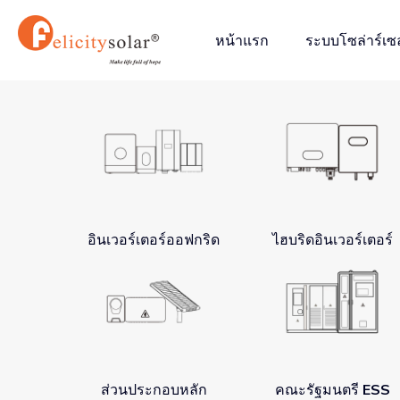
跳
至
หน้าแรก
ระบบโซล่าร์เซล
内
容
อินเวอร์เตอร์ออฟกริด
ไฮบริดอินเวอร์เตอร์
ส่วนประกอบหลัก
คณะรัฐมนตรี ESS