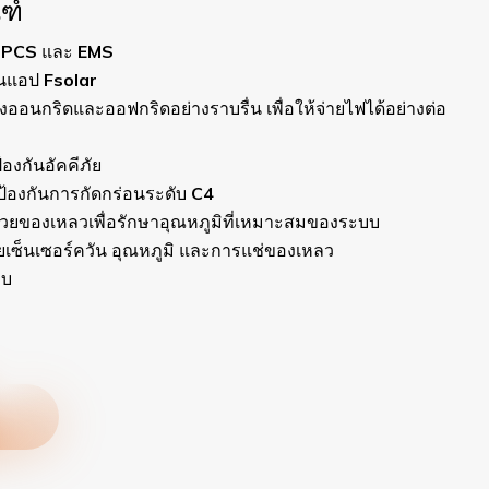
รายละเอียดผลิต
ระบบออลอินวันแบบระบ
ไว้ในโซลูชันขนาดกะทัดร
่น เพื่อให้จ่ายไฟได้อย่างต่อ
ไกลผ่านแอป Fsolar พร้อม
การจ่ายไฟอย่างต่อเนื่อง
ระบบถูกออกแบบโดยคำนึงถ
4
แม่นยำผ่านเซ็นเซอร์ควั
ูมิที่เหมาะสมของระบบ
ของเหลวช่วยรักษาอุณหภูม
และการแช่ของเหลว
เคลือบป้องกันการกัดกร่
ใช้งานมากกว่า 8,000 
ประสิทธิภาพ และความอุ่