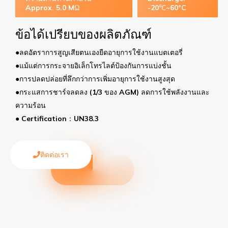
Approx. 5.0 MΩ
-20℃~60°C
ข้อได้เปรียบของผลิตภัณฑ์
●ลดอัตราการสูญเสียตนเองยืดอายุการใช้งานแบตเตอรี่
●แม้แต่การกระจายอิเล็กโทรไลต์ป้องกันการแบ่งชั้น
●การปลดปล่อยที่ลึกกว่าการเพิ่มอายุการใช้งานสูงสุด
●กระแสการชาร์จลดลง (1/3 ของ AGM) ลดการใช้พลังงานและ
ความร้อน
● Certification：UN38.3
ติดต่อเรา