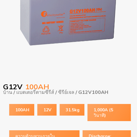
G12V
100AH
บ้าน
/
แบตเตอรี่ตามซีรีส์
/
ซีรีย์เจล
/ G12V100AH
100AH
12V
31.5kg
1,000A (5
วินาที)
ความต้านทานภายใน
Discharge: