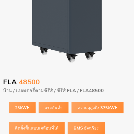
FLA
48500
บ้าน
/
แบตเตอรี่ตามซีรีส์
/
ซีรีส์ FLA
/ FLA48500
25kWh
แรงดันต่ำ
ความจุสูงถึง 375kWh
ติดตั้งพื้นแบบเคลื่อนที่ได้
BMS อัจฉริยะ