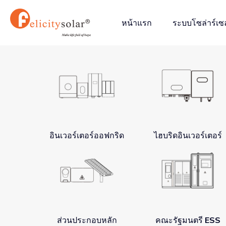
跳
至
หน้าแรก
ระบบโซล่าร์เซล
内
容
อินเวอร์เตอร์ออฟกริด
ไฮบริดอินเวอร์เตอร์
ส่วนประกอบหลัก
คณะรัฐมนตรี ESS