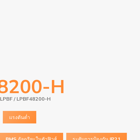
8200-H
ส์ LPBF
/ LPBF48200-H
แรงดันต่ำ
BMS อัจฉริยะในตัวฟิวส์
ระดับการป้องกัน IP21