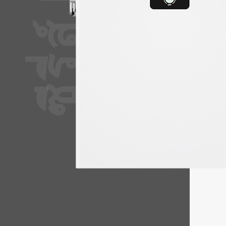
ข้อได
สงอาทิตย์สำหรับบ้านสำหรับครอบครัว LT ยังมี
●การขยาย
ละปกป้องแอปพลิเคชันในครัวเรือนของเราในเวลา
● LIFEPO
●การป้อง
●การติดตั้
●เข้ากันไ
●การรับป
● LPBF