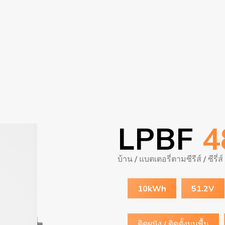
LPBF
4
บ้าน
/
แบตเตอรี่ตามซีรีส์
/
ซีรี่
10kWh
51.2V
ติดผนัง / ติดตั้งบนพื้น