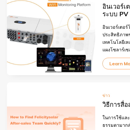
อินเวอร์
ระบบ PV ท
อินเวอร์เตอร
ประสิทธิภาพข
เทคโนโลยีเหล
แผงโซลาร์เซล
Learn M
ข่าว
วิธีการสื่
ในการใช้และก
ธรรมดามากสำห