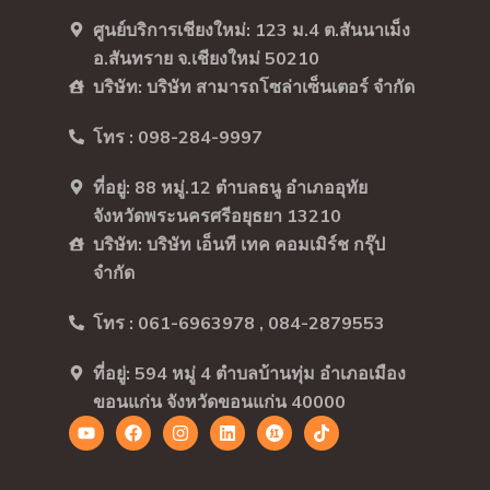
ศูนย์บริการเชียงใหม่: 123 ม.4 ต.สันนาเม็ง
อ.สันทราย จ.เชียงใหม่ 50210
บริษัท: บริษัท สามารถโซล่าเซ็นเตอร์ จำกัด
โทร : 098-284-9997
ที่อยู่: 88 หมู่.12 ตำบลธนู อำเภออุทัย
จังหวัดพระนครศรีอยุธยา 13210
บริษัท: บริษัท เอ็นที เทค คอมเมิร์ช กรุ๊ป
จำกัด
โทร : 061-6963978 , 084-2879553
ที่อยู่: 594 หมู่ 4 ตำบลบ้านทุ่ม อำเภอเมือง
ขอนแก่น จังหวัดขอนแก่น 40000
Y
F
I
L
R
T
o
a
n
i
e
i
u
c
s
n
d
k
t
e
t
k
n
t