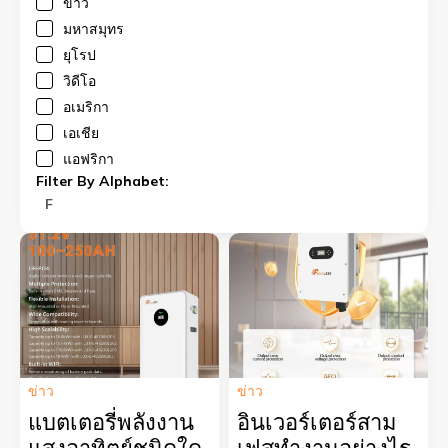
ข่าว
มหาสมุทร
ยุโรป
วิดีโอ
อเมริกา
เอเชีย
แอฟริกา
Filter By Alphabet:
F
ข่าว
ข่าว
แบตเตอรี่พลังงาน
อินเวอร์เตอร์สาม
แสงอาทิตย์ชนิดใด
เฟสทำงานอย่างไร