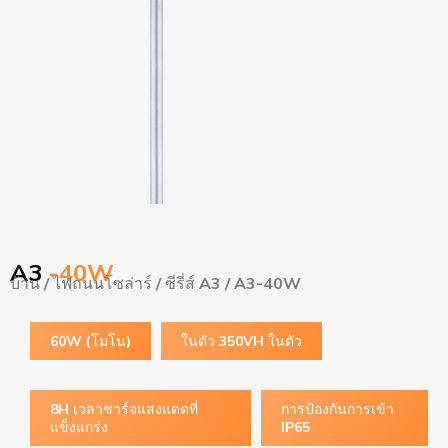
A3
-40W
บ้าน
/
ไฟถนนโซล่าร์
/
ซีรี่ส์ A3
/ A3-40W
60W (โมโน)
ในตัว 350VH ในตัว
8H เวลาชาร์จแสงแดดที่
การป้องกันการเข้า
แข็งแกร่ง
IP65