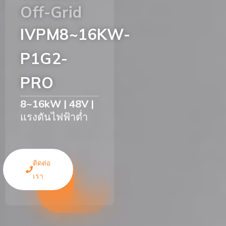
P1G2-
PRO
8~16kW | 48V |
แรงดันไฟฟ้าต่ำ
ติดต่อ
เรา